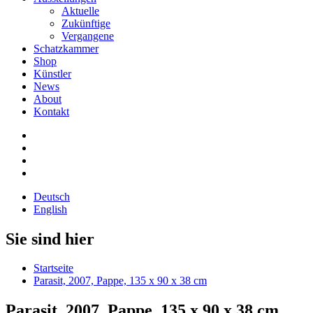
Aktuelle
Zukünftige
Vergangene
Schatzkammer
Shop
Künstler
News
About
Kontakt
Deutsch
English
Sie sind hier
Startseite
Parasit, 2007, Pappe, 135 x 90 x 38 cm
Parasit, 2007, Pappe, 135 x 90 x 38 cm