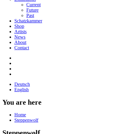
Current
Future
Past
Schatzkammer
Shop
Artists
News
About
Contact
Deutsch
English
You are here
Home
Steppenwolf
Steppenwolf