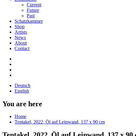
Current
Future
Past
Schatzkammer
Shop
Artists
News
About
Contact
Deutsch
English
You are here
Home
Tentakel, 2022, Öl auf Leinwand, 137 x 90 cm
Tentakel, 2022, Öl auf Leinwand, 137 x 90