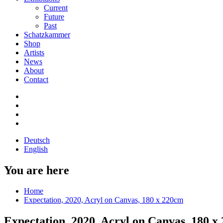
Current
Future
Past
Schatzkammer
Shop
Artists
News
About
Contact
Deutsch
English
You are here
Home
Expectation, 2020, Acryl on Canvas, 180 x 220cm
Expectation, 2020, Acryl on Canvas, 180 x