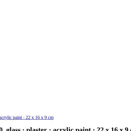
ylic paint · 22 x 16 x 9 cm
s · plaster · acrylic paint · 22 x 16 x 9