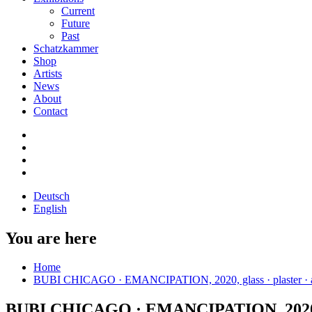
Current
Future
Past
Schatzkammer
Shop
Artists
News
About
Contact
Deutsch
English
You are here
Home
BUBI CHICAGO · EMANCIPATION, 2020, glass · plaster · acr
BUBI CHICAGO · EMANCIPATION, 2020, glas