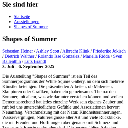
Sie sind hier
Startseite
Ausstellungen
Shapes of Summer
Shapes of Summer
Sebastian Heiner
/
Ashley Scott
/
Albrecht Klink
/
Friederike Jokisch
/
Dietrich Walther
/
Rolando Isse Gonzalez
/
Mariella Ridda
/
Sven
Ballenthin
/
Lutz Brandt
3. Juli – 6. September 2025
Die Ausstellung "Shapes of Summer" ist ein Teil des
Sommerprogramms der White Square Gallery, an dem sich mehrere
Künstler beteiligen. Die präsentierten Arbeiten, ob Malereien,
Skulpturen oder Grafiken, haben ein gemeinsames Thema: den
Sommer, mit allem, was wir darunter verstehen können und wollen.
Dementsprechend hat jedes einzelne Werk sein eigenes Zauber und
ruft bei uns unterschiedlichste Gefühle und Assoziationen hervor:
Neuanfang, Verschmelzung mit der Natur, Kindheitserinnerungen,
Wasservergnügen, Naturereignisse aller Art und viele Rückblicke,
die mit Freuden und Hoffnungen aber genauso mit Schmerz und
Trauer aufs Engste verbunden sind. Die ausgewählten Arbeiten