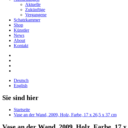
Aktuelle
Zukünftige
Vergangene
Schatzkammer
Shop
Künstler
News
About
Kontakt
Deutsch
English
Sie sind hier
Startseite
Vase an der Wand, 2009, Holz, Farbe, 17 x 26,5 x 37 cm
Vase an der Wand, 2009, Holz, Farbe, 17 x