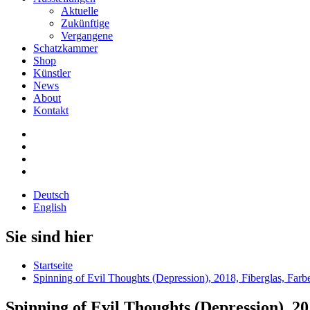
Aktuelle
Zukünftige
Vergangene
Schatzkammer
Shop
Künstler
News
About
Kontakt
Deutsch
English
Sie sind hier
Startseite
Spinning of Evil Thoughts (Depression), 2018, Fiberglas, Far
Spinning of Evil Thoughts (Depression), 2